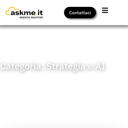
Contattaci
Home
>
Insights
>
Strategia e AI
Categoria: Strategia e AI