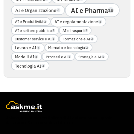
AI e Pharma
18
AI e Organizzazione
6
AI e Produttività
AI e regolamentazione
4
2
AI e settore pubblico
AI e trasporti
2
1
Formazione e AI
Customer service e AI
1
2
Lavoro e AI
Mercato e tecnologia
4
2
Modelli AI
Processi e AI
Strategia e AI
3
1
1
Tecnologia AI
4
Askme, la piattaforma italiana di AI enterprise sviluppata
da Lascaux S.r.l. con sede ad Arezzo