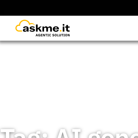
Home
>
Insights
>
AI generativa
Tag: AI gen