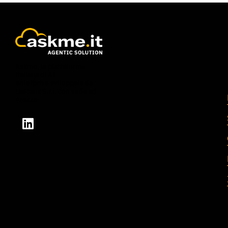
Askme, la piattaforma
italiana di AI
enterprise sviluppata da
Lascaux S.r.l. con sede ad
Arezzo