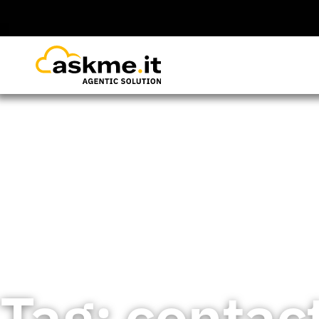
Home
>
Insights
>
contact center
Tag: contac