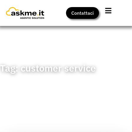
Contattaci
Home
>
Insights
>
customer service
Tag: customer service