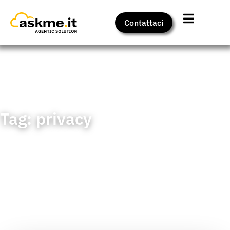
Contattaci
Home
>
Insights
>
privacy
Tag: privacy