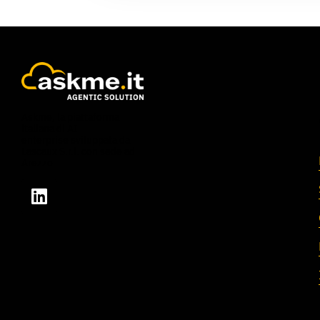
Askme, la piattaforma
italiana di AI
enterprise sviluppata da
Lascaux S.r.l. con sede ad
Arezzo