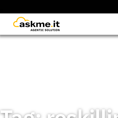
Home
>
Insights
>
reskilling
Tag: reskill