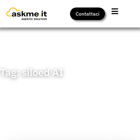
Contattaci
Home
>
Insights
>
siloed AI
Tag: siloed AI